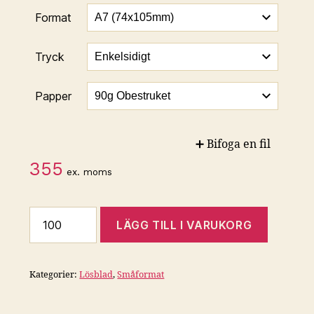
Format
Tryck
Papper
➕ Bifoga en fil
355
ex. moms
Lösblad
LÄGG TILL I VARUKORG
mängd
Kategorier:
Lösblad
,
Småformat