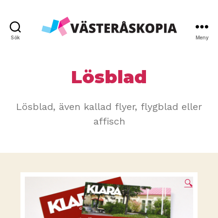
Sök
Meny
Västeråskopia
AB
Lösblad
Lösblad, även kallad flyer, flygblad eller
affisch
🔍