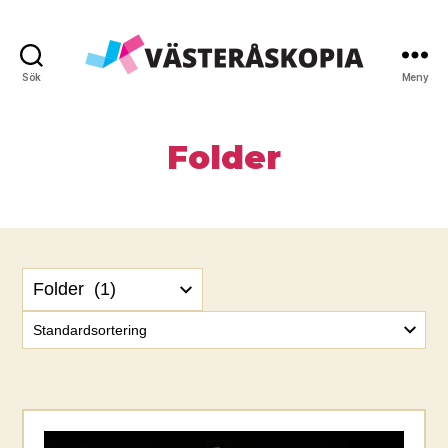
Sök
Meny
Västeråskopia
AB
Folder